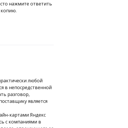
осто нажмите ответить
 копию.
практически любой
ся в непосредственной
ать разговор,
 поставщику является
лайн-картами Яндекс
сь с компаниями в