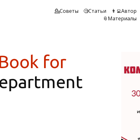
💁Советы
🧐Статьи
👨‍💻Автор
📎Материалы
Book for
Department