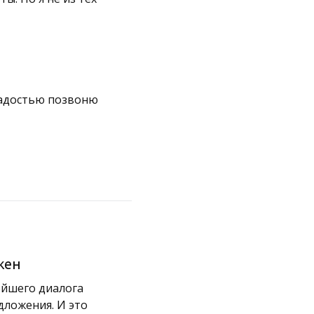
 радостью позвоню
жен
ейшего диалога
дложения. И это