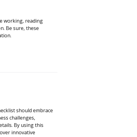
le working, reading
n. Be sure, these
ation.
checklist should embrace
ness challenges,
tails. By using this
cover innovative