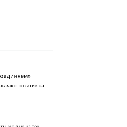
соединяем»
ызывают позитив на
ы. Но я не из тех