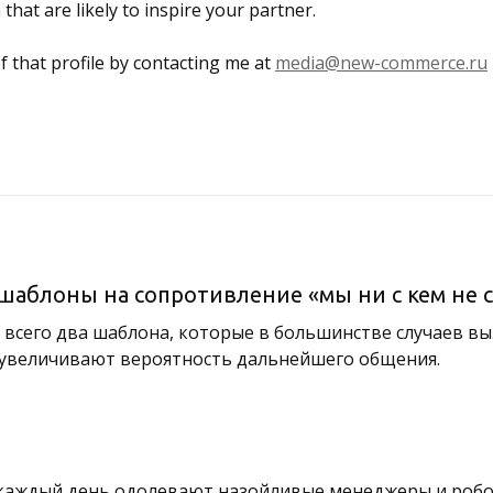
that are likely to inspire your partner.
f that profile by contacting me at
media@new-commerce.ru
шаблоны на сопротивление «мы ни с кем не 
 всего два шаблона, которые в большинстве случаев в
 увеличивают вероятность дальнейшего общения.
с каждый день одолевают назойливые менеджеры и робот