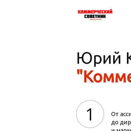
Юрий К
"Комме
1
От асс
до дир
и марк