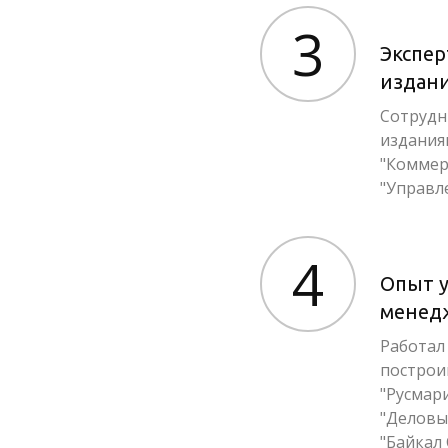
3
Экспер
издан
Сотрудн
изданиям
"Коммер
"Управл
4
Опыт 
менед
Работал
построи
"Русмари
"Деловые
"Байкал 