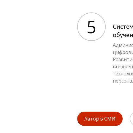
5
Систем
обуче
Админис
цифрови
Развити
внедрен
технолог
персона
Автор в СМИ