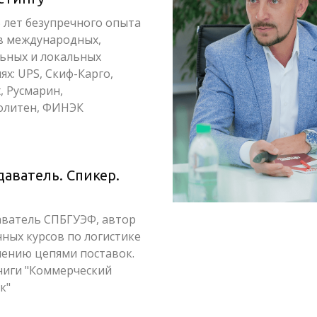
5 лет безупречного опыта
в международных,
ьных и локальных
х: UPS, Скиф-Карго,
, Русмарин,
олитен, ФИНЭК
аватель. Спикер.
ватель СПБГУЭФ, автор
нных курсов по логистике
лению цепями поставок.
ниги "Коммерческий
к"