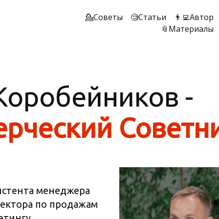
💁Советы
🧐Статьи
👨‍💻Автор
📎Материалы
оробейников -
рческий Советн
истента менеджера
ектора по продажам
етингу