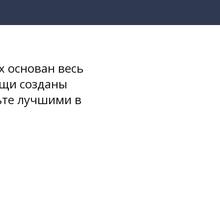
х основан весь
ещи созданы
ьте лучшими в