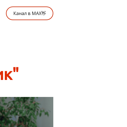
Канал в MAX👋
ик"