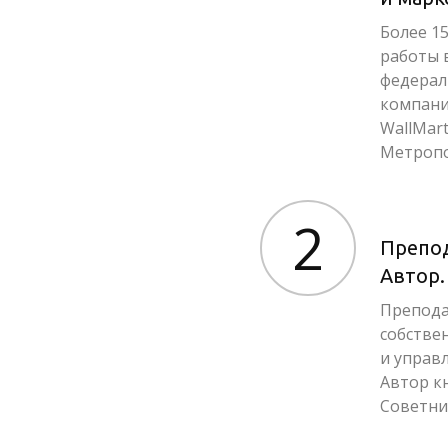
Более 1
работы 
федерал
компания
WallMart
Метроп
2
Препод
Автор.
Препода
собстве
и управ
Автор к
Советни