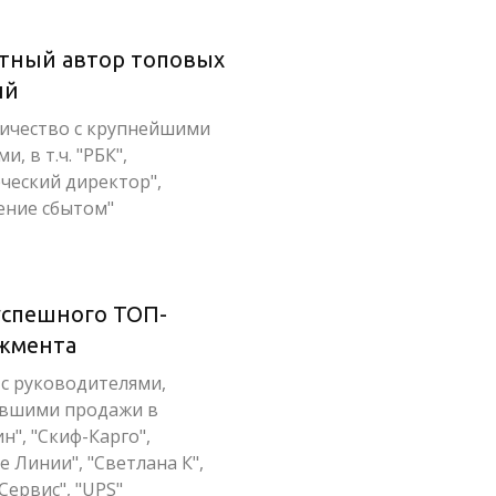
тный автор топовых
ий
ичество с крупнейшими
и, в т.ч. "РБК",
ческий директор",
ение сбытом"
успешного ТОП-
жмента
 с руководителями,
вшими продажи в
н", "Скиф-Карго",
 Линии", "Светлана К",
Сервис", "UPS"